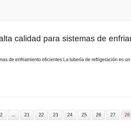
alta calidad para sistemas de enfria
emas de enfriamiento eficientes La tubería de refrigeración es 
2
...
21
22
23
24
25
26
27
28