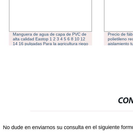
Manguera de agua de capa de PVC de
Precio de fá
alta calidad Eastop 1 2 3 4 5 6 8 10 12
polietileno r
14 16 pulgadas Para la agricultura riego
aislamiento t
Sunny Hose Industry &amp; Pool
acondicionad
Discharge Plastic Tubos
cobre aislad
CON
No dude en enviarnos su consulta en el siguiente form