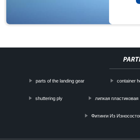
PART
parts of the landing gear
container 
shuttering ply
липкая пластиковая
Фитинги Из Износосто