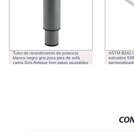
ASTM B241 tubos/tubos de aluminio
6061 tubos d
extruidos 5083 6061 6063 T5
aluminio de 
personalizados Tamaño LMS superficie
personalizad
pulida redonda Fabricante templado T6
Tubo de alum
DN50 Sch80s Tubo de aleación de
aluminio
CON