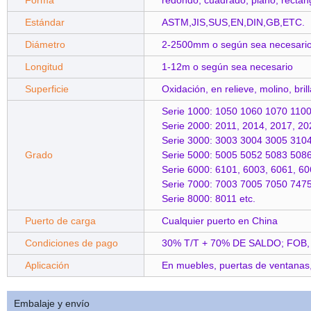
Forma
redondo, cuadrado, plano, rectang
Estándar
ASTM,JIS,SUS,EN,DIN,GB,ETC.
Diámetro
2-2500mm o según sea necesari
Longitud
1-12m o según sea necesario
Superficie
Oxidación, en relieve, molino, bril
Serie 1000: 1050 1060 1070 110
Serie 2000: 2011, 2014, 2017, 2
Serie 3000: 3003 3004 3005 310
Grado
Serie 5000: 5005 5052 5083 508
Serie 6000: 6101, 6003, 6061, 6
Serie 7000: 7003 7005 7050 747
Serie 8000: 8011 etc.
Puerto de carga
Cualquier puerto en China
Condiciones de pago
30% T/T + 70% DE SALDO; FOB,
Aplicación
En muebles, puertas de ventanas, 
Embalaje y envío