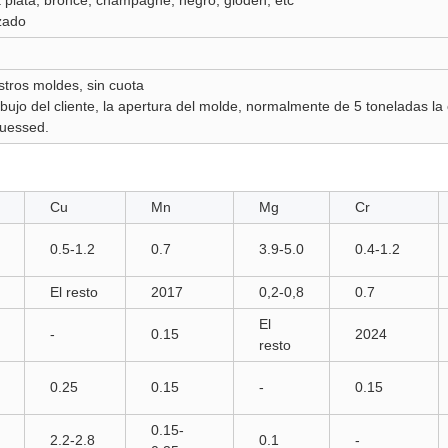
a plata, bronce, champagne, negro, gloden, etc
zado
stros moldes, sin cuota
ibujo del cliente, la apertura del molde, normalmente de 5 toneladas la
guessed.
Cu
Mn
Mg
Cr
0.5-1.2
0.7
3.9-5.0
0.4-1.2
El resto
2017
0,2-0,8
0.7
El
-
0.15
2024
resto
0.25
0.15
-
0.15
0.15-
2.2-2.8
0.1
-