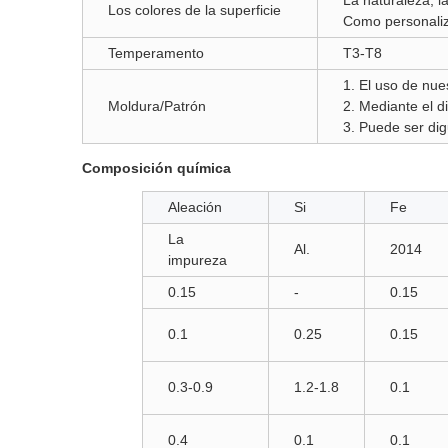
La naturaleza, l
Los colores de la superficie
Como personali
Temperamento
T3-T8
1. El uso de nue
Moldura/Patrón
2. Mediante el d
3. Puede ser di
Composición química
Aleación
Si
Fe
La
Al.
2014
impureza
0.15
-
0.15
0.1
0.25
0.15
0.3-0.9
1.2-1.8
0.1
0.4
0.1
0.1