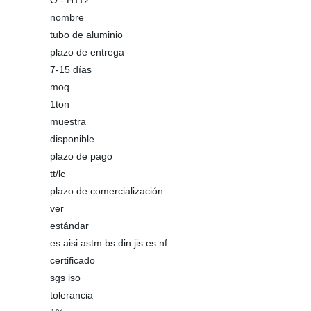
O - H112
nombre
tubo de aluminio
plazo de entrega
7-15 días
moq
1ton
muestra
disponible
plazo de pago
tt/lc
plazo de comercialización
ver
estándar
es.aisi.astm.bs.din.jis.es.nf
certificado
sgs iso
tolerancia