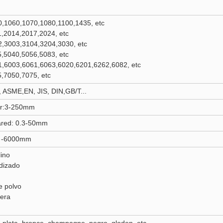
0,1060,1070,1080,1100,1435, etc
1,2014,2017,2024, etc
2,3003,3104,3204,3030, etc
,5040,5056,5083, etc
1,6003,6061,6063,6020,6201,6262,6082, etc
,7050,7075, etc
ASME,EN, JIS, DIN,GB/T...
or:3-250mm
ared: 0.3-50mm
m -6000mm
ino
dizado
e polvo
era