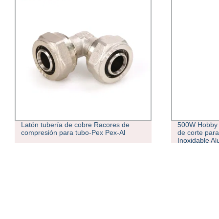
500W Hobby CNC Corte Láser Máquina
H62 H65 H70 
de corte para Metales Acero Acero
aluminio par
Inoxidable Aluminio Corte Tubo
Liner Distill
intercambiado