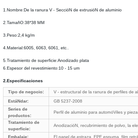
1.Nombre:De la ranura V - SeccióN de extrusióN de aluminio
2.TamañO:38*38 MM
3.Peso:2,4 kg/m
4.Material:6005, 6063, 6061, etc..
5.Tratamiento de superficie:Anodizado plata
6.Espesor del revestimiento:10 - 15 um
2.Especificaciones
Tipo de negocio:
V - estructural de la ranura de perfiles de 
EstáNdar:
GB 5237-2008
Series de
Perfil de aluminio para automóViles y piezas
productos:
Tratamiento de
AnodizacióN, recubrimiento de polvo, la el
superficie:
Embalaje:
El papel de estraza, EPE espuma, film retr