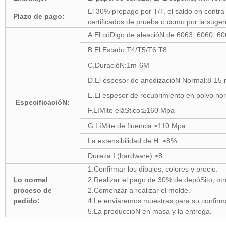
El 30% prepago por T/T, el saldo en contra 
Plazo de pago:
certificados de prueba o como por la suger
A.El cóDigo de aleacióN de 6063, 6060, 6
B.El Estado:T4/T5/T6 T8
C.DuracióN:1m-6M
D.El espesor de anodizacióN Normal:8-15 
E.El espesor de recubrimiento en polvo no
EspecificacióN:
F.LíMite eláStico:≥160 Mpa
G.LíMite de fluencia:≥110 Mpa
La extensibilidad de H.:≥8%
Dureza I.(hardware):≥8
1.Confirmar los dibujos, colores y precio.
Lo normal
2.Realizar el pago de 30% de depóSito, otr
proceso de
2.Comenzar a realizar el molde.
pedido:
4.Le enviaremos muestras para su confirm
5.La produccióN en masa y la entrega.