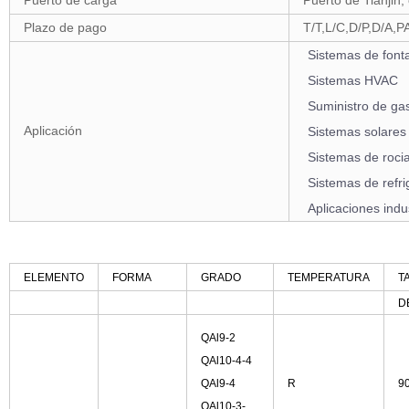
Plazo de pago
T/T,L/C,D/P,D/A,
Sistemas de font
Sistemas HVAC
Suministro de ga
Aplicación
Sistemas solares
Sistemas de roci
Sistemas de refri
Aplicaciones indu
ELEMENTO
FORMA
GRADO
TEMPERATURA
T
D
QAl9-2
QAl10-4-4
QAl9-4
R
9
QAl10-3-