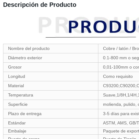
Descripción de Producto
Nombre del producto
Cobre / latón / Br
Diámetro exterior
0.1-800 mm o segú
Grosor
0,01-100mm o com
Longitud
Como requisito
Material
C93200,C90200,
Temperatura
Suave,1/8H,1/4H,
Superficie
molienda, pulido, c
Plazo de entrega
3-5 días para exi
Estándar
ASTM, AMS, GB/T,
Embalaje
Paquete de export
Puerto de carga
Puerto de Tianjin,