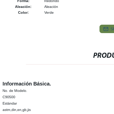
Forma:
Redondo
Aleación:
Aleación
Color:
Verde
S
PRODU
Información Básica.
No. de Modelo.
C90500
Estándar
astm,din,en,gb,jis