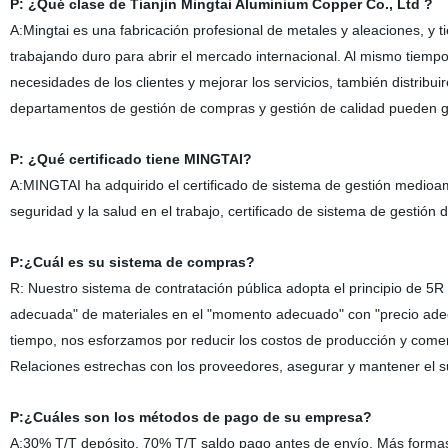
P:
¿Qué clase de
Tianjin Mingtai Aluminium Copper Co., Ltd
?
A:
Mingtai es una fabricación profesional de metales y aleaciones, 
trabajando duro para abrir el mercado internacional. Al mismo tiemp
necesidades de los clientes y mejorar los servicios, también distribu
departamentos de gestión de compras y gestión de calidad pueden gar
P:
¿Qué certificado tiene MINGTAI?
A:
MINGTAI ha adquirido el certificado de sistema de gestión medioa
seguridad y la salud en el trabajo, certificado de sistema de gestión 
P:
¿Cuál
es
su sistema de compras?
R:
Nuestro sistema de contratación pública adopta el principio de 5R
adecuada
"
de materiales en
el "
momento adecuado
"
con
"
precio ad
tiempo, nos esforzamos por reducir los costos de producción y comerc
Relaciones estrechas con los proveedores, asegurar y mantener el sumi
P:
¿Cuáles
son
los métodos de pago de su empresa?
A:
30% T/T depósito, 70% T/T saldo pago antes de envío. Más forma