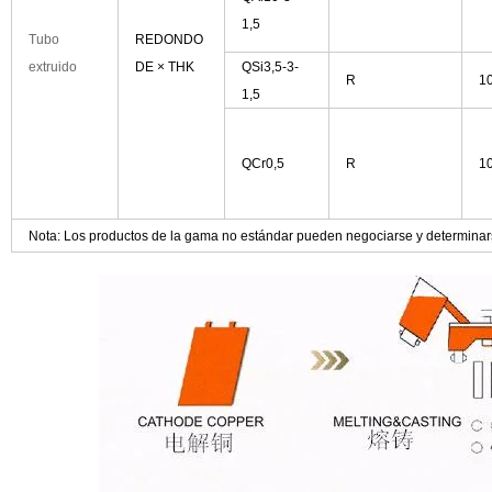
1,5
Tubo
REDONDO
extruido
DE
×
THK
QSi3,5-3-
R
1
1,5
QCr0,5
R
1
Nota: Los productos de la gama no estándar pueden negociarse y determinar