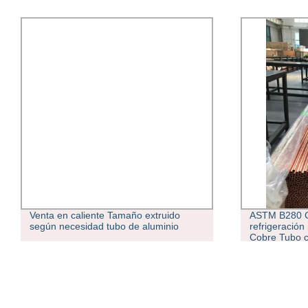
ASTM B280 C44300 HAVC tubo para
Venta calien
refrigeración intercambiador de calor
de hierro dul
Cobre Tubo capilar de cobre de bobina
bajo precio 
de tortita