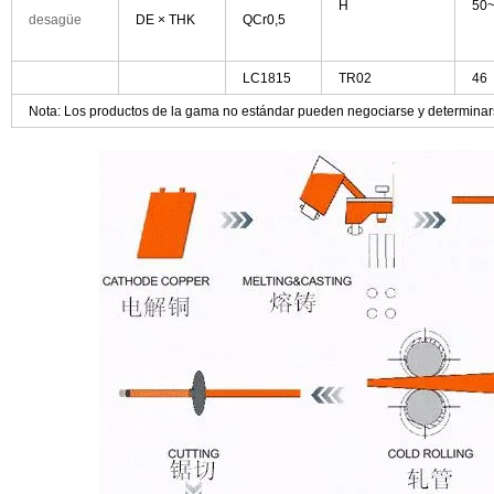
H
50
desagüe
DE
×
THK
QCr0,5
LC1815
TR02
46
Nota: Los productos de la gama no estándar pueden negociarse y determinar