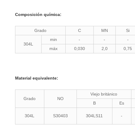
Composición química:
Grado
C
MN
Si
min
-
-
-
304L
máx
0,030
2,0
0,75
Material equivalente:
Viejo británico
Grado
NO
B
Es
304L
S30403
304LS11
-