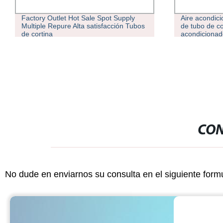
Aire acondicionado conectado aislado
ASTM A213/T
de tubo de cobre aislados de
acero inoxid
acondicionador de aire del tubo de
tubos interc
cobre
CON
No dude en enviarnos su consulta en el siguiente form