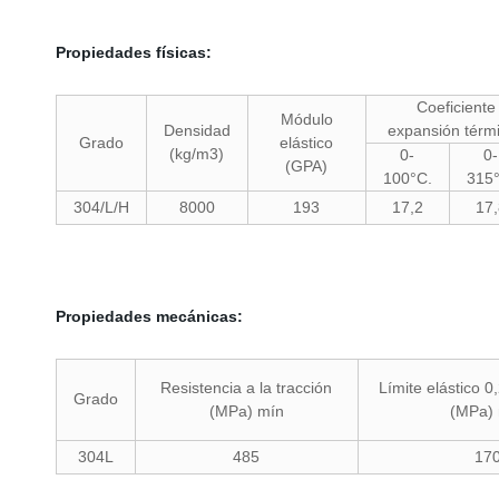
Propiedades físicas:
Coeficiente
Módulo
Densidad
expansión térm
Grado
elástico
(kg/m3)
0-
0-
(GPA)
100°C.
315
304/L/H
8000
193
17,2
17,
Propiedades mecánicas:
Resistencia a la tracción
Límite elástico 
Grado
(MPa) mín
(MPa)
304L
485
17