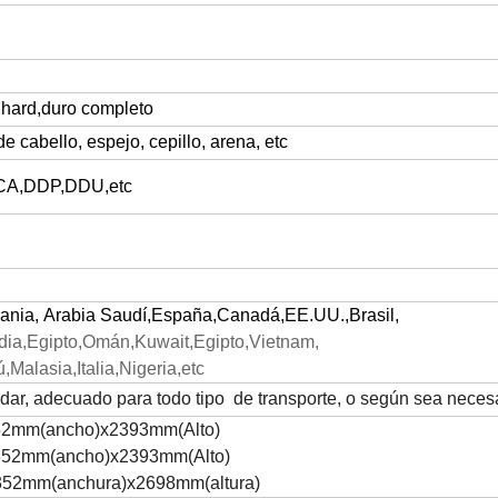
2hard,duro completo
de cabello, espejo, cepillo, arena, etc
CA,DDP,DDU,etc
rania, Arabia Saudí,España,Canadá,EE.UU.,Brasil,
ndia,Egipto,Omán,Kuwait,Egipto,Vietnam,
,Malasia,Italia,Nigeria,etc
ar, adecuado para todo tipo de transporte, o según sea necesa
352mm(ancho)x2393mm(Alto)
2352mm(ancho)x2393mm(Alto)
352mm(anchura)x2698mm(altura)