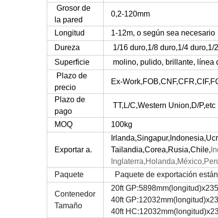
Grosor de
0,2-120mm
la pared
Longitud
1-12m, o según sea necesario
Dureza
1/16 duro,1/8 duro,1/4 duro,1/
Superficie
molino, pulido, brillante, línea 
Plazo de
Ex-Work,FOB,CNF,CFR,CIF,F
precio
Plazo de
TT,L/C,Western Union,D/P,etc
pago
MOQ
100kg
Irlanda,Singapur,Indonesia,Uc
Exportar a.
Tailandia,
Corea,Rusia,Chile,
I
Inglaterra,Holanda,
México,Perú
Paquete
Paquete de exportación estánd
20ft GP:5898mm(longitud)x2
Contenedor
40ft GP:12032mm(longitud)x
Tamaño
40ft HC:12032mm(longitud)x2