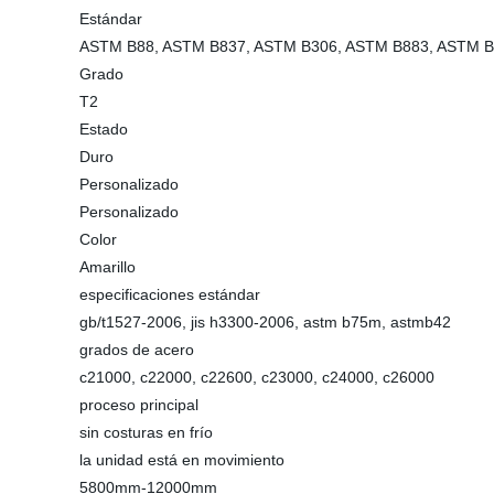
Estándar
ASTM B88, ASTM B837, ASTM B306, ASTM B883, ASTM 
Grado
T2
Estado
Duro
Personalizado
Personalizado
Color
Amarillo
especificaciones estándar
gb/t1527-2006, jis h3300-2006, astm b75m, astmb42
grados de acero
c21000, c22000, c22600, c23000, c24000, c26000
proceso principal
sin costuras en frío
la unidad está en movimiento
5800mm-12000mm