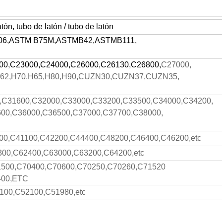
tón, tubo de latón / tubo de latón
2006,ASTM B75M,ASTMB42,ASTMB111,
00,C23000,C24000,C26000,C26130,C26800,
C27000,
62,H70,H65,H80,H90,CUZN30,CUZN37,CUZN35,
,C31600,C32000,C33000,C33200,C33500,C34000,C34200,
00,C36000,C36500,C37000,C37700,C38000,
00,C41100,C42200,C44400,C48200,C46400,C46200,etc
00,C62400,C63000,C63200,C64200,etc
1500,C70400,C70600,C70250,C70260,C71520
400,ETC
100,C52100,C51980,etc