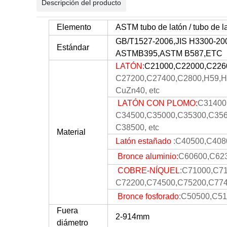
Descripción del producto
Elemento
ASTM tubo de latón / tubo de la
GB/T1527-2006,JIS H3300-
Estándar
ASTMB395,ASTM B587,
ETC
LATÓN:
C21000,C22000,C226
C27200,C27400,C2800,
H59,H
CuZn40, etc
LATÓN CON PLOMO:
C31400
C34500,C35000,C35300,C356
C38500, etc
Material
Latón estañado
:
C40500,C408
Bronce aluminio:
C60600,C623
COBRE-NÍQUEL
:C71000,C7
C72200,C74500,C75200,C77
Bronce fosforado
:C50500,C51
Fuera
2-914mm
diámetro