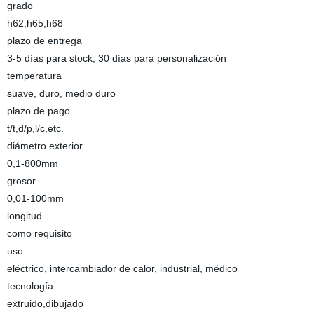
grado
h62,h65,h68
plazo de entrega
3-5 días para stock, 30 días para personalización
temperatura
suave, duro, medio duro
plazo de pago
t/t,d/p,l/c,etc.
diámetro exterior
0,1-800mm
grosor
0,01-100mm
longitud
como requisito
uso
eléctrico, intercambiador de calor, industrial, médico
tecnología
extruido,dibujado