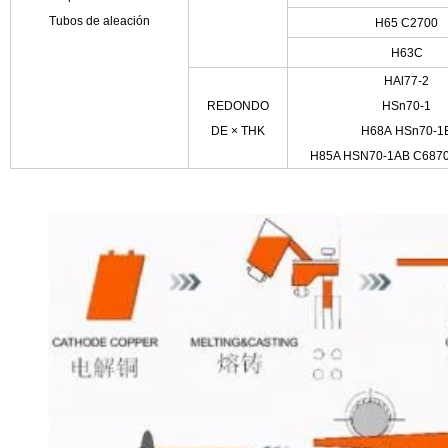
Tubos de aleación
H65 C2700
H63C
HAl77-2
REDONDO
HSn70-1
DE
×
THK
H68A HSn70-1
H85A HSN70-1AB C687