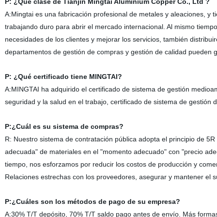
P:
¿Qué clase de
Tianjin Mingtai Aluminium Copper Co., Ltd
?
A:
Mingtai es una fabricación profesional de metales y aleaciones, 
trabajando duro para abrir el mercado internacional. Al mismo tiemp
necesidades de los clientes y mejorar los servicios, también distribu
departamentos de gestión de compras y gestión de calidad pueden gar
P:
¿Qué certificado tiene MINGTAI?
A:
MINGTAI ha adquirido el certificado de sistema de gestión medioa
seguridad y la salud en el trabajo, certificado de sistema de gestión 
P:
¿Cuál
es
su sistema de compras?
R:
Nuestro sistema de contratación pública adopta el principio de 5R
adecuada
"
de materiales en
el "
momento adecuado
"
con
"
precio ad
tiempo, nos esforzamos por reducir los costos de producción y comerc
Relaciones estrechas con los proveedores, asegurar y mantener el sumi
P:
¿Cuáles
son
los métodos de pago de su empresa?
A:
30% T/T depósito, 70% T/T saldo pago antes de envío. Más forma