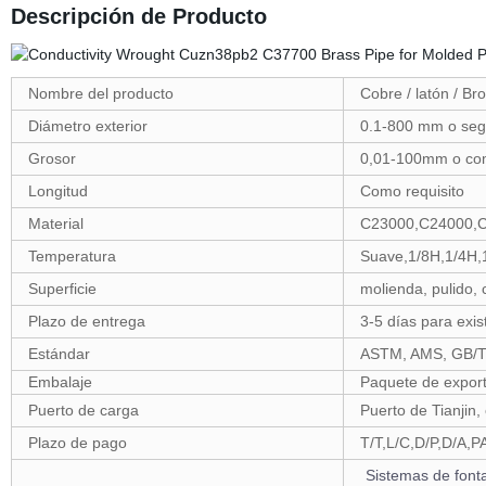
Descripción de Producto
Nombre del producto
Cobre / latón / Br
Diámetro exterior
0.1-800 mm o segú
Grosor
0,01-100mm o com
Longitud
Como requisito
Material
C23000,C24000,
Temperatura
Suave,1/8H,1/4H,
Superficie
molienda, pulido, c
Plazo de entrega
3-5 días para exi
Estándar
ASTM, AMS, GB/T,
Embalaje
Paquete de export
Puerto de carga
Puerto de Tianjin,
Plazo de pago
T/T,L/C,D/P,D/A,
Sistemas de font