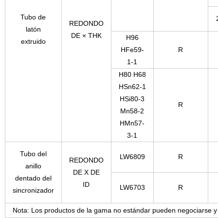
Tubo de
REDONDO
latón
DE
×
THK
H96
extruido
HFe59-
R
1-1
H80 H68
HSn62-1
HSi80-3
R
Mn58-2
HMn57-
3-1
Tubo del
LW6809
R
REDONDO
anillo
DE
X
DE
dentado del
ID
LW6703
R
sincronizador
Nota: Los productos de la gama no estándar pueden negociarse y