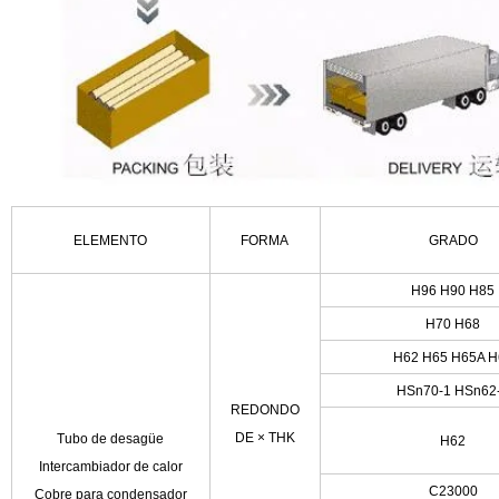
ELEMENTO
FORMA
GRADO
H96 H90 H85
H70 H68
H62 H65 H65A H
HSn70-1 HSn62
REDONDO
DE
×
THK
Tubo de desagüe
H62
Intercambiador de calor
C23000
Cobre para condensador