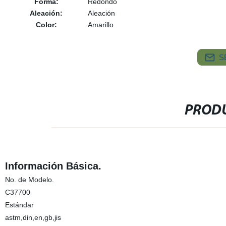
Forma:
Redondo
Aleación:
Aleación
Color:
Amarillo
S
PRODU
Información Básica.
No. de Modelo.
C37700
Estándar
astm,din,en,gb,jis