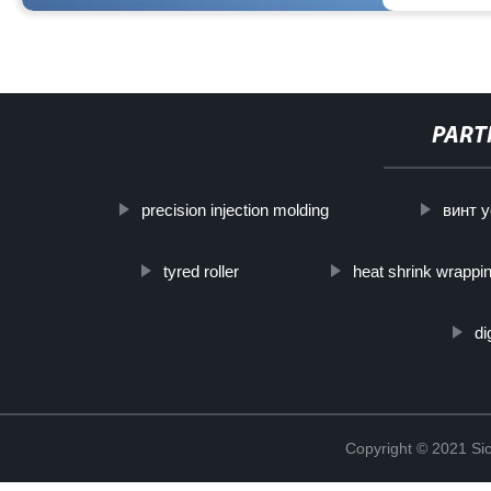
PART
precision injection molding
винт 
tyred roller
heat shrink wrappi
di
Copyright © 2021 Sic