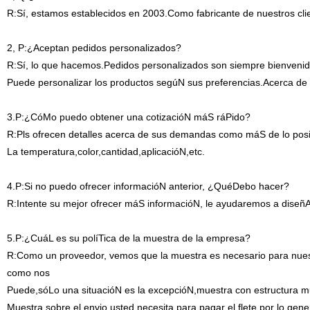
R:Sí, estamos establecidos en 2003.Como fabricante de nuestros clien
2, P:¿Aceptan pedidos personalizados?
R:Sí, lo que hacemos.Pedidos personalizados son siempre bienveni
Puede personalizar los productos segúN sus preferencias.Acerca de c
3.P:¿CóMo puedo obtener una cotizacióN máS ráPido?
R:Pls ofrecen detalles acerca de sus demandas como máS de lo posib
La temperatura,color,cantidad,aplicacióN,etc.
4.P:Si no puedo ofrecer informacióN anterior, ¿QuéDebo hacer?
R:Intente su mejor ofrecer máS informacióN, le ayudaremos a diseñ
5.P:¿CuáL es su políTica de la muestra de la empresa?
R:Como un proveedor, vemos que la muestra es necesario para nuestr
como nos
Puede,sóLo una situacióN es la excepcióN,muestra con estructura 
Muestra sobre el envio,usted necesita para pagar el flete,por lo gene