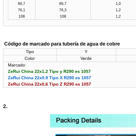
66,7
66,7
1,0
76,1
76,3
1,2
108
108
1,2
Código de marcado para tubería de agua de cobre
Tipo
Y
Color
Verde
Marcado:
ZeRui China 22x1.2 Tipo y R290 es 1057
ZeRui China 22x0.9 Tipo X R290 es 1057
ZeRui China 22x0,6 Tipo Z R290 es 1057
2.