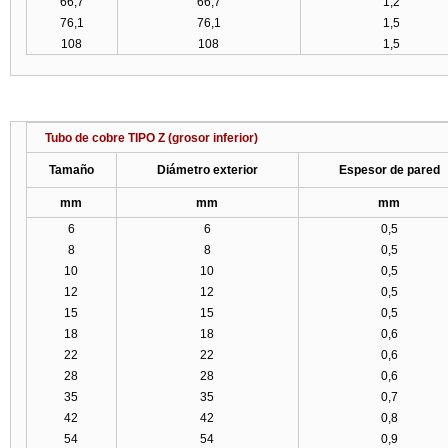
66,7
66,7
1,2
76,1
76,1
1,5
108
108
1,5
Tubo de cobre TIPO Z (grosor inferior)
Tamaño
Diámetro exterior
Espesor de pared
mm
mm
mm
6
6
0,5
8
8
0,5
10
10
0,5
12
12
0,5
15
15
0,5
18
18
0,6
22
22
0,6
28
28
0,6
35
35
0,7
42
42
0,8
54
54
0,9