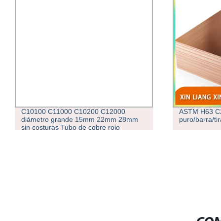
C10100 C11000 C10200 C12000
ASTM H63 C2
diámetro grande 15mm 22mm 28mm
puro/barra/ti
sin costuras Tubo de cobre rojo
redondo C1220 C1200 tubo de cobre
de latón