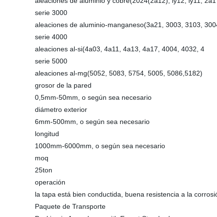
aleaciones de aluminio y cobre(2024(2a12), ly12, ly11, 2a1
serie 3000
aleaciones de aluminio-manganeso(3a21, 3003, 3103, 300
serie 4000
aleaciones al-si(4a03, 4a11, 4a13, 4a17, 4004, 4032, 4
serie 5000
aleaciones al-mg(5052, 5083, 5754, 5005, 5086,5182)
grosor de la pared
0,5mm-50mm, o según sea necesario
diámetro exterior
6mm-500mm, o según sea necesario
longitud
1000mm-6000mm, o según sea necesario
moq
25ton
operación
la tapa está bien conductida, buena resistencia a la corrosi
Paquete de Transporte