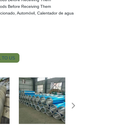
oods Before Receiving Them
dicionado, Automóvil, Calentador de agua
 TO US