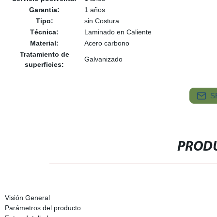
Garantía:
1 años
Tipo:
sin Costura
Técnica:
Laminado en Caliente
Material:
Acero carbono
Tratamiento de
Galvanizado
superficies:
S
PRODU
Visión General
Parámetros del producto