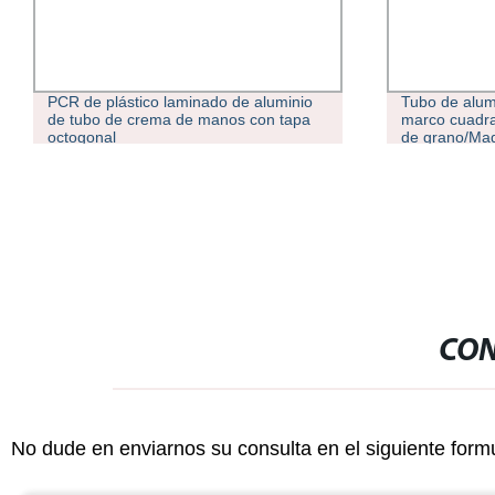
Tubo de aluminio-Tubo/Sistema de
Flujo de sold
marco cuadrado de aluminio anodizado
de aluminio s
de grano/Madera Powde decoración
/Tubo Extrus
recubierto/Energía Solar/panel, la
bancada de aluminio y tubo de Material
de construcción
CON
No dude en enviarnos su consulta en el siguiente form