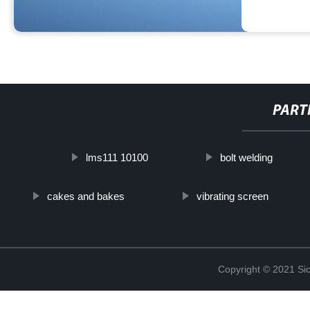
PART
lms111 10100
bolt welding
cakes and bakes
vibrating screen
Copyright © 2021 Sic