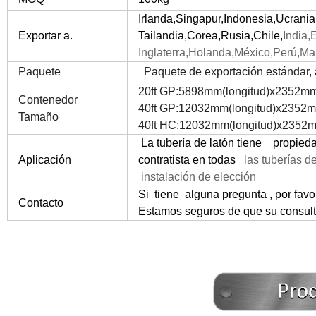
Irlanda,Singapur,Indonesia,Ucrani
Exportar a.
Tailandia,
Corea,Rusia,Chile,
India,
Inglaterra,Holanda,
México,Perú,Mala
Paquete
Paquete de exportación estándar, a
20ft GP:5898mm(longitud)x2352mm
Contenedor
40ft GP:12032mm(longitud)x2352m
Tamaño
40ft HC:12032mm(longitud)x2352m
La tubería de latón tiene propiedad
Aplicación
contratista en todas
las tuberías d
instalación de elección
Si tiene alguna pregunta , por fa
Contacto
Estamos seguros de que su consulta 