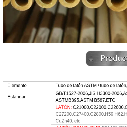
Elemento
Tubo de latón ASTM / tubo de latón,
GB/T1527-2006,JIS H3300-2006
Estándar
ASTMB395,ASTM B587,
ETC
LATÓN:
C21000,C22000,C22600,C
C27200,C27400,C2800,
H59,H62,
CuZn40, etc