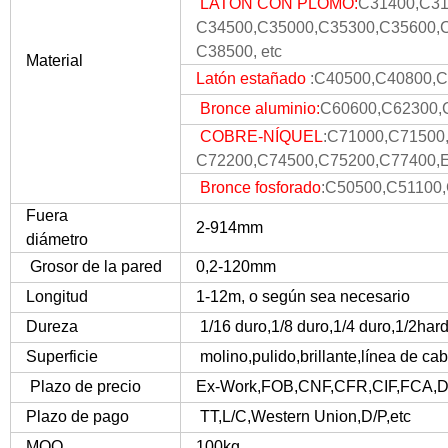
LATÓN CON PLOMO:
C31400,C31
C34500,C35000,C35300,C35600,
C38500, etc
Material
Latón estañado
:
C40500,C40800,C
Bronce aluminio:
C60600,C62300,
COBRE-NÍQUEL
:C71000,C71500
C72200,C74500,C75200,C77400,
Bronce fosforado
:C50500,C51100,
Fuera
2-914mm
diámetro
Grosor de la pared
0,2-120mm
Longitud
1-12m, o según sea necesario
Dureza
1/16 duro,1/8 duro,1/4 duro,1/2har
Superficie
molino,pulido,brillante,línea de cab
Plazo de precio
Ex-Work,FOB,CNF,CFR,CIF,FCA,D
Plazo de pago
TT,L/C,Western Union,D/P,etc
MOQ
100kg