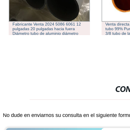
Venta directa de fábrica Square Copper
ASTM 2024 3
tubo 99% Pure Copper 20mm 25mm
7075 fundició
3/8 tubo de latón de refrigeración
de tubería r
CON
No dude en enviarnos su consulta en el siguiente form