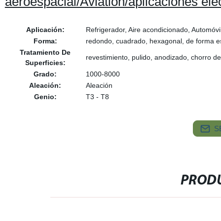
aeroespacial/Aviation/aplicaciones elé
Aplicación:
Refrigerador, Aire acondicionado, Automóvi
Forma:
redondo, cuadrado, hexagonal, de forma e
Tratamiento De
revestimiento, pulido, anodizado, chorro d
Superficies:
Grado:
1000-8000
Aleación:
Aleación
Genio:
T3 - T8
S
PRODU