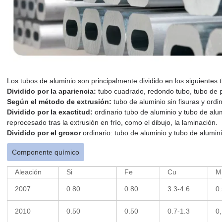
Los tubos de aluminio son principalmente dividido en los siguientes t
Dividido por la apariencia:
tubo cuadrado, redondo tubo, tubo de pa
Según el método de extrusión:
tubo de aluminio sin fisuras y ordi
Dividido por la exactitud:
ordinario tubo de aluminio y tubo de alum
reprocesado tras la extrusión en frío, como el dibujo, la laminación.
Dividido por el grosor
ordinario: tubo de aluminio y tubo de alumi
Componente químico
Aleación
Si
Fe
Cu
M
2007
0.80
0.80
3.3-4.6
0
2010
0.50
0.50
0.7-1.3
0