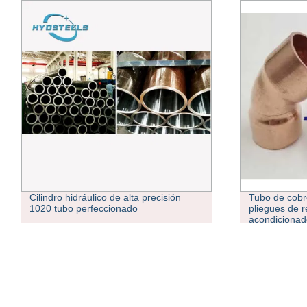
 de alta precisión
Tubo de cobre en T usado en los
ionado
pliegues de retorno de cobre del
acondicionador de aire