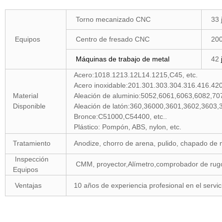
Torno mecanizado CNC
33 
Equipos
Centro de fresado CNC
200
Máquinas de trabajo de metal
42
Acero:1018.1213.12L14.1215,C45, etc.
Acero inoxidable:201.301.303.304.316.416.420,
Material
Aleación de aluminio:5052,6061,6063,6082,70
Disponible
Aleación de latón:360,36000,3601,3602,3603,3
Bronce:C51000,C54400, etc..
Plástico: Pompón, ABS, nylon, etc.
Tratamiento
Anodize, chorro de arena, pulido, chapado de n
Inspección
CMM, proyector,Alímetro,comprobador de rugosi
Equipos
Ventajas
10 años de experiencia profesional en el serv