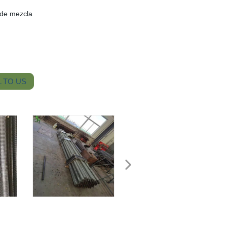
 de mezcla
 TO US