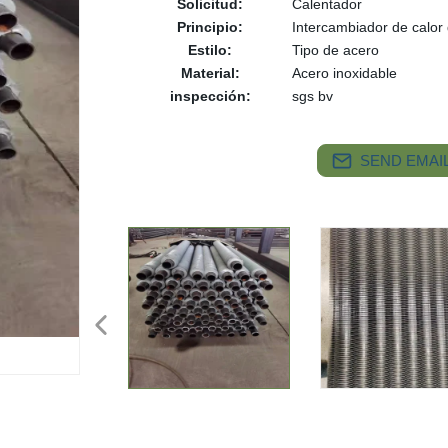
Solicitud:
Calentador
Principio:
Intercambiador de calor
Estilo:
Tipo de acero
Material:
Acero inoxidable
inspección:
sgs bv
SEND EMAIL