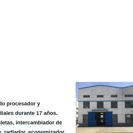
do procesador y
iales durante 17 años.
letas, intercambiador de
re, radiador, economizador,