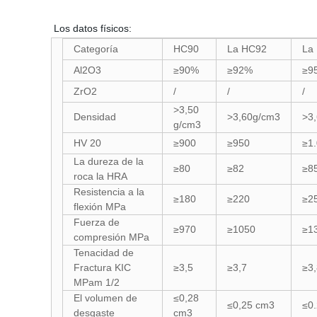
Los datos físicos:
Categoría
HC90
La HC92
La
Al2O3
≥90%
≥92%
≥9
ZrO2
/
/
/
>3,50
Densidad
>3,60g/cm3
>3
g/cm3
HV 20
≥900
≥950
≥1
La dureza de la
≥80
≥82
≥8
roca la HRA
Resistencia a la
≥180
≥220
≥2
flexión MPa
Fuerza de
≥970
≥1050
≥1
compresión MPa
Tenacidad de
Fractura KIC
≥3,5
≥3,7
≥3,
MPam 1/2
El volumen de
≤0,28
≤0,25 cm3
≤0
desgaste
cm3