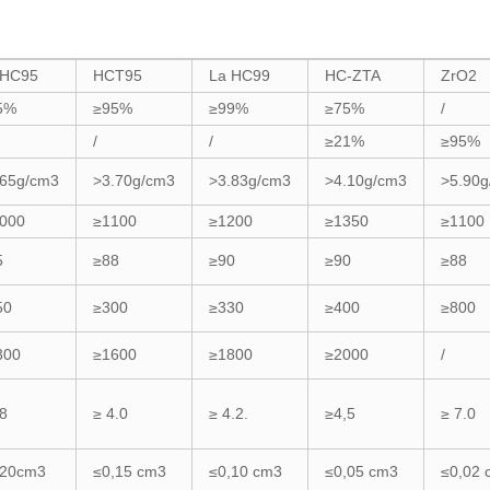
 HC95
HCT95
La HC99
HC-ZTA
ZrO2
5%
≥95%
≥99%
≥75%
/
/
/
≥21%
≥95%
,65g/cm3
>3.70g/cm3
>3.83g/cm3
>4.10g/cm3
>5.90g
.000
≥1100
≥1200
≥1350
≥1100
5
≥88
≥90
≥90
≥88
50
≥300
≥330
≥400
≥800
300
≥1600
≥1800
≥2000
/
8
≥ 4.0
≥ 4.2.
≥4,5
≥ 7.0
.20cm3
≤0,15 cm3
≤0,10 cm3
≤0,05 cm3
≤0,02 