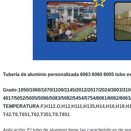
Tubería de aluminio personalizada 6063 6060 6005 tubo e
Grado:1050/1060/1070/1100/1145/2012/2017/2024/3003/310
4017/5052/5005/5086/5083/5082/5454/5754/6061/6062/6063/
TEMPERATURA:
F,H112,O,H12,H111,H135,H14,H16,H18,H1
T42,T6,T651,T62,T351,T8,T851
Aplicación: El tubo de aluminio tiene las características de re