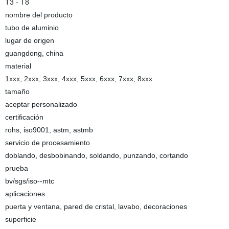
T3 - T8
nombre del producto
tubo de aluminio
lugar de origen
guangdong, china
material
1xxx, 2xxx, 3xxx, 4xxx, 5xxx, 6xxx, 7xxx, 8xxx
tamaño
aceptar personalizado
certificación
rohs, iso9001, astm, astmb
servicio de procesamiento
doblando, desbobinando, soldando, punzando, cortando
prueba
bv/sgs/iso--mtc
aplicaciones
puerta y ventana, pared de cristal, lavabo, decoraciones
superficie