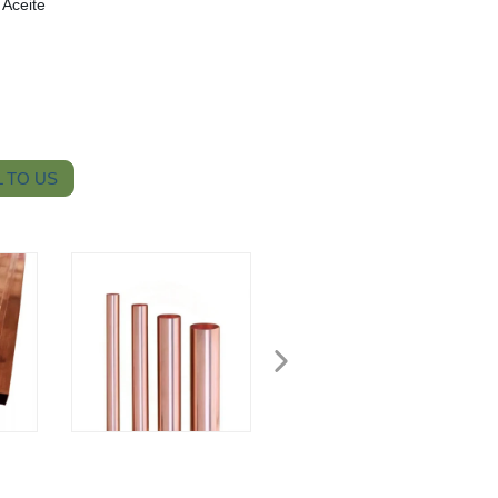
 Aceite
 TO US