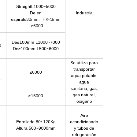
StraightL1000~5000
De en
Industria
espiral≤30mm,THK<3mm
L≥6000
De≤100mm L1000~7000
2
De≥100mm L500~6000
Se utiliza para
transportar
≤6000
agua potable,
-
agua
sanitaria, gas,
gas natural,
≥15000
oxígeno
Aire
Enrollado 80~120Kg
acondicionado
Altura 500~9000mm
y tubos de
refrigeración