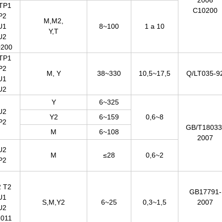
2006
TP1
C10200
P2
M,M2,
U1
8~100
1 a 10
Y,T
U2
200
TP1
P2
M, Y
38~330
10,5~17,5
Q/LT035-9
U1
U2
Y
6~325
U2
Y2
6~159
0,6~8
P2
GB/T18033
M
6~108
2007
U2
M
≤28
0,6~2
P2
 T2
GB17791-
U1
S,M,Y2
6~25
0,3~1,5
2007
U2
011