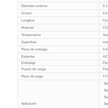
Diámetro exterior
0.1
Grosor
0,0
Longitud
Com
Material
C1
Temperatura
Sua
Superficie
mol
Plazo de entrega
3-5
Estándar
AST
Embalaje
Paq
Puerto de carga
Pue
Plazo de pago
T/T
Si
Si
Su
Aplicación
Si