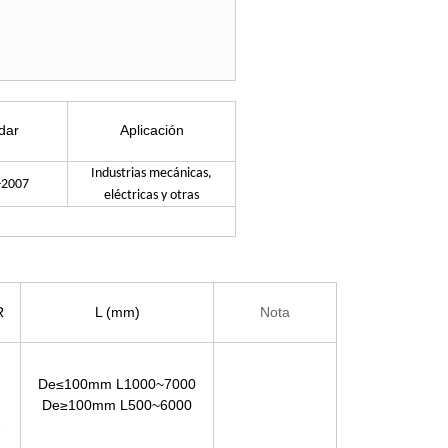
dar
Aplicación
Industrias mecánicas,
-2007
eléctricas y otras
R
L (mm)
Nota
De≤100mm L1000~7000
De≥100mm L500~6000
-