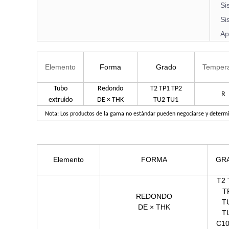
Si
Si
Ap
Elemento
Forma
Grado
Tempera
Tubo
Redondo
T2 TP1 TP2
R
extruido
DE × THK
TU2 TU1
Nota: Los productos de la gama no estándar pueden negociarse y determ
Elemento
FORMA
GR
T2 
T
REDONDO
T
DE × THK
T
C10