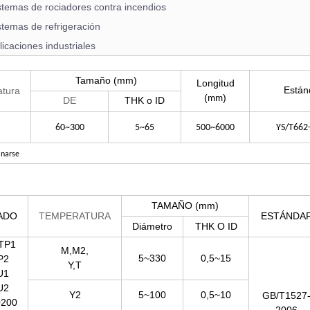
stemas de rociadores contra incendios
stemas de refrigeración
licaciones industriales
Tamaño
(mm)
Longitud
Están
tura
(
)
mm
DE
THK o ID
60~300
5~65
500~6000
YS/T662
inarse
TAMAÑO (mm)
ADO
TEMPERATURA
ESTÁNDA
Diámetro
THK O ID
TP1
M,M2,
5~330
0,5~15
P2
Y,T
U1
U2
Y2
5~100
0,5~10
GB/T1527
200