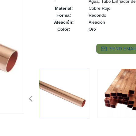
Agua, Tubo Enfriador de
Material:
Cobre Rojo
Forma:
Redondo
Aleación:
Aleación
Color:
Oro
SEND EMAIL