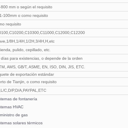
-800 mm o según el requisito
1-100mm o como requisito
o requisito
0100,C10200,C10300,C11000,C12000,C12200
ve,1/8H,1/4H,1/2H,3/4H,H,etc
ienda, pulido, cepillado, etc.
 días para existencias, o depende de la orden
M, AMS, GB/T, ASME, EN, ISO, DIN, JIS, ETC.
uete de exportación estándar
rto de Tianjin, o como requisito
,L/C,D/P,D/A,PAYPAL,ETC
stemas de fontanería
stemas HVAC
ministro de gas
stemas solares térmicos