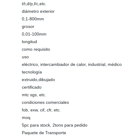
t/t,d/p,l/c,etc.
diámetro exterior
0,1-800mm
grosor
0,01-100mm
longitud
como requisito
uso
eléctrico, intercambiador de calor, industrial, médico
tecnología
extruido,dibujado
certificado
mtc sgs, etc.
condiciones comerciales
fob, exw, cif, cfr, etc.
moq
5pc para stock, 2tons para pedido
Paquete de Transporte