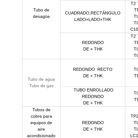
T2 
Tubo de
T
CUADRADO,RECTÁNGULO
desagüe
T
LADO×LADO×THK
T
C10
T2 
REDONDO
T
DE × THK
T
T
REDONDO
RECTO
T
DE × THK
T
Tubo de agua
Tubo de gas
TUBO ENROLLADO
T
REDONDO
T
DE × THK
Tubos de
cobre para
TP2
equipos de
REDONDO
T
aire
DE × THK
T
acondicionado
LC1