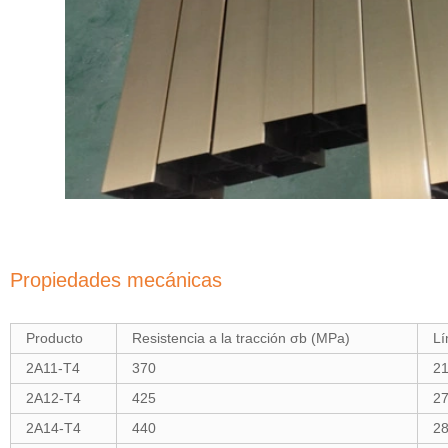
Propiedades mecánicas
Producto
Resistencia a la tracción σb (MPa)
Lí
2A11-T4
370
2
2A12-T4
425
2
2A14-T4
440
2