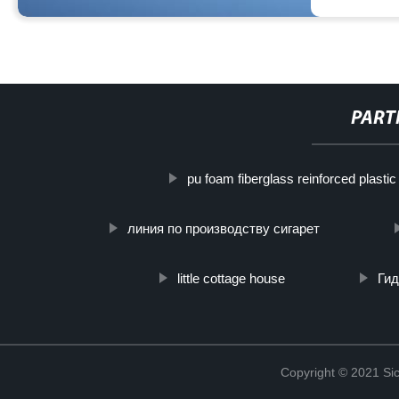
PART
pu foam fiberglass reinforced plastic
линия по производству сигарет
little cottage house
Ги
Copyright © 2021 Sic