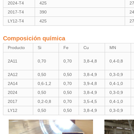
2024-T4
425
2
2017-T4
390
2
LY12-T4
425
2
Composición química
Producto
Si
Fe
Cu
MN
2A11
0,70
0,70
3,8-4,8
0,4-0,8
2A12
0,50
0,50
3,8-4,9
0,3-0,9
2A14
0,6-1,2
0,70
3,9-4,8
0,4-1,0
2024
0,50
0,50
3,8-4,9
0,3-0,9
2017
0,2-0,8
0,70
3,5-4,5
0,4-1,0
LY12
0,50
0,50
3,8-4,9
0,3-0,9