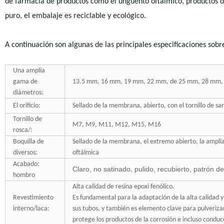
de farmacia de productos como el ungüento oftálmico, productos de
puro, el embalaje es reciclable y ecológico.
A continuación son algunas de las principales especificaciones sobr
Una amplia
gama de
13.5 mm, 16 mm, 19 mm, 22 mm, de 25 mm, 28 mm
diámetros:
El orificio:
Sellado de la membrana, abierto, con el tornillo de san
Tornillo de
M7, M9, M11, M12, M15, M16
rosca/:
Boquilla de
Sellado de la membrana, el extremo abierto, la ampliac
diversos:
oftálmica
Acabado:
Claro, no satinado, pulido, recubierto, patrón d
hombro
Alta calidad de resina epoxi fenólico.
Revestimiento
Es fundamental para la adaptación de la alta calidad y
interno/laca:
sus tubos, y también es elemento clave para pulveriza
protege los productos de la corrosión e incluso conduce