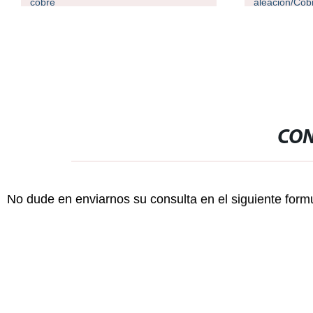
aleación/Cobre/aluminio
latón de pequ
cuadrado/redondo pulido
Tubo/tubos
hexagonal/Acero sin costuras de forma
especial Tubo
CON
No dude en enviarnos su consulta en el siguiente form