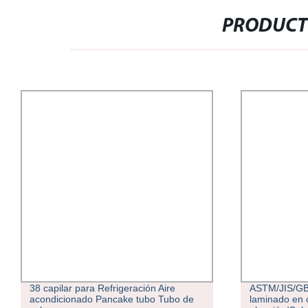
PRODUCT
ASTM/JIS/GB/ISO Acero inoxidable
Precios bajos
laminado en caliente soldado con
C27200, C27