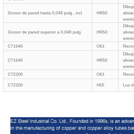
Dibuj
Grosor de pared hasta 0,048 pulg., incl
HR50
alivia
estré
Dibuj
Grosor de pared superior a 0,048 pulg.
HR50
alivia
estré
C71640
O61
Recoc
Dibuj
C71640
HR50
alivia
estré
C72200
O61
Recoc
C72200
H55
Luz-d