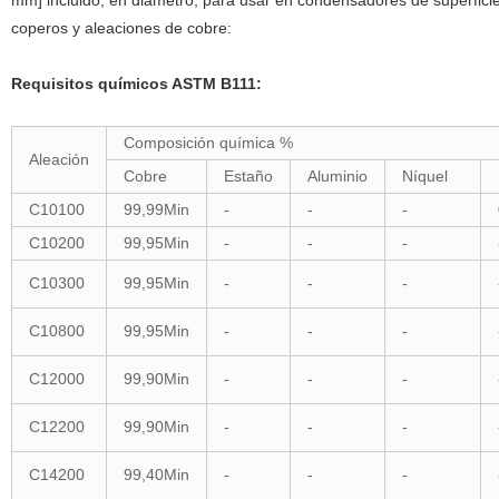
mm] incluido, en diámetro, para usar en condensadores de superficie
coperos y aleaciones de cobre:
Requisitos químicos ASTM B111:
Composición química %
Aleación
Cobre
Estaño
Aluminio
Níquel
C10100
99,99Min
-
-
-
C10200
99,95Min
-
-
-
C10300
99,95Min
-
-
-
C10800
99,95Min
-
-
-
C12000
99,90Min
-
-
-
C12200
99,90Min
-
-
-
C14200
99,40Min
-
-
-