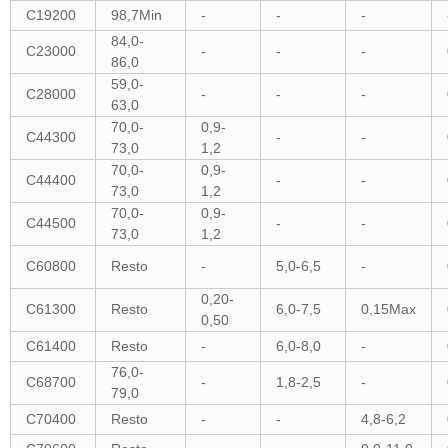
C19200
98,7Min
-
-
-
84,0-
C23000
-
-
-
86,0
59,0-
C28000
-
-
-
63,0
70,0-
0,9-
C44300
-
-
73,0
1,2
70,0-
0,9-
C44400
-
-
73,0
1,2
70,0-
0,9-
C44500
-
-
73,0
1,2
C60800
Resto
-
5,0-6,5
-
0,20-
C61300
Resto
6,0-7,5
0,15Max
0,50
C61400
Resto
-
6,0-8,0
-
76,0-
C68700
-
1,8-2,5
-
79,0
C70400
Resto
-
-
4,8-6,2