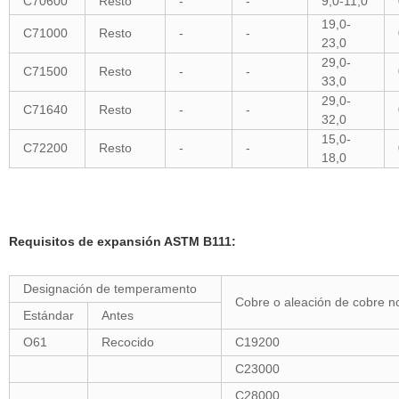
C70600
Resto
-
-
9,0-11,0
19,0-
C71000
Resto
-
-
23,0
29,0-
C71500
Resto
-
-
33,0
29,0-
C71640
Resto
-
-
32,0
15,0-
C72200
Resto
-
-
18,0
Requisitos de expansión ASTM B111:
Designación de temperamento
Cobre o aleación de cobre n
Estándar
Antes
O61
Recocido
C19200
C23000
C28000