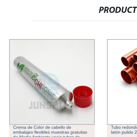
PRODUCT
Tubo redondo de latón hueco tubo de
ASTM B111 C
latón pulido 2mm 3cm 6cm
cobre sin sol
Aleación de 