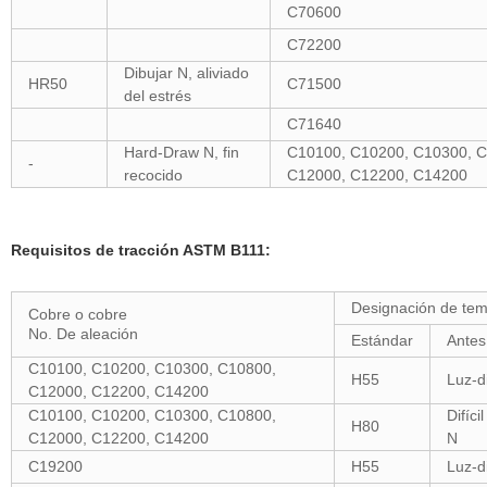
C70600
C72200
Dibujar N, aliviado
HR50
C71500
del estrés
C71640
Hard-Draw N, fin
C10100, C10200, C10300, C
-
recocido
C12000, C12200, C14200
Requisitos de tracción ASTM B111:
Designación de te
Cobre o cobre
No. De aleación
Estándar
Antes
C10100, C10200, C10300, C10800,
H55
Luz-d
C12000, C12200, C14200
C10100, C10200, C10300, C10800,
Difíci
H80
C12000, C12200, C14200
N
C19200
H55
Luz-d