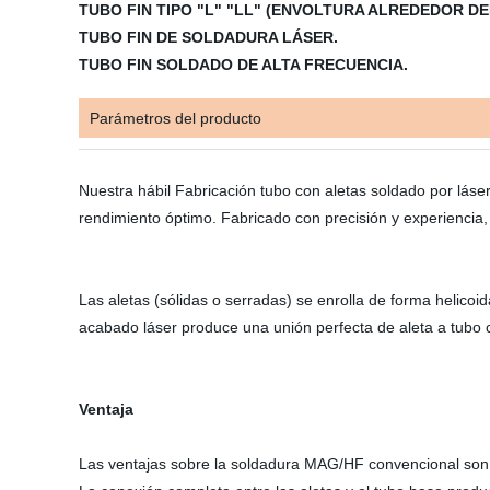
TUBO FIN TIPO "L" "LL" (ENVOLTURA ALREDEDOR DE
TUBO FIN DE SOLDADURA LÁSER.
TUBO FIN SOLDADO DE ALTA FRECUENCIA.
Parámetros del producto
Nuestra hábil Fabricación tubo con aletas soldado por láse
rendimiento óptimo.
Fabricado con precisión y experiencia,
Las aletas (sólidas o serradas) se enrolla de forma helic
acabado láser produce una unión perfecta de aleta a tubo co
Ventaja
Las ventajas sobre la soldadura MAG/HF convencional son d