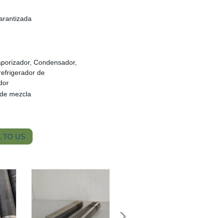
arantizada
Vaporizador, Condensador,
refrigerador de
dor
 de mezcla
 TO US