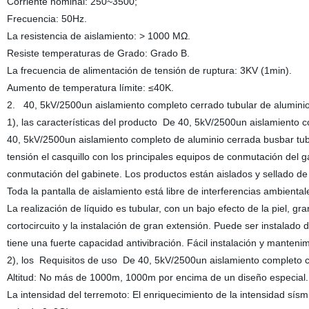
Corriente nominal: 250~3500;
Frecuencia: 50Hz.
La resistencia de aislamiento: > 1000 MΩ.
Resiste temperaturas de Grado: Grado B.
La frecuencia de alimentación de tensión de ruptura: 3KV (1min).
Aumento de temperatura límite: ≤40K.
2.
40, 5kV/2500un aislamiento completo cerrado tubular de aluminio
1)
,
las características del producto
De
40, 5kV/2500un aislamiento co
40, 5kV/2500un aislamiento completo de aluminio cerrada busbar tub
tensión el casquillo con
los
principales equipos de conmutación del ga
conmutación del gabinete. Los productos están aislados y sellado de
Toda la pantalla de aislamiento está libre de interferencias ambientales
La realización de líquido es tubular, con un bajo efecto de la piel, g
cortocircuito y la instalación de gran extensión. Puede ser instalado 
tiene una fuerte capacidad antivibración. Fácil instalación y mantenim
2)
,
los
Requisitos de uso
De
40, 5kV/2500un aislamiento completo c
Altitud: No más de 1000m, 1000m por encima de un diseño especial.
La intensidad del terremoto: El enriquecimiento de la intensidad sísmi