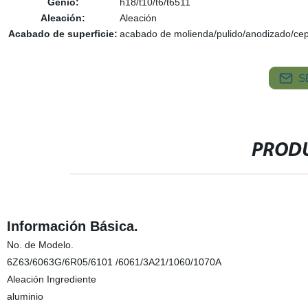
Genio:
h18/t10/t6/t6511
Aleación:
Aleación
Acabado de superficie:
acabado de molienda/pulido/anodizado/cep
S
PRODU
Información Básica.
No. de Modelo.
6Z63/6063G/6R05/6101 /6061/3A21/1060/1070A
Aleación Ingrediente
aluminio