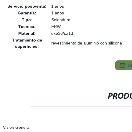
Servicio postventa:
1 años
Garantía:
1 años
Tipo:
Soldadura
Técnica:
ERW
Material:
dx53d/sa1d
Tratamiento de
revestimiento de aluminio con silicona
superficies:
S
PRODU
Visión General