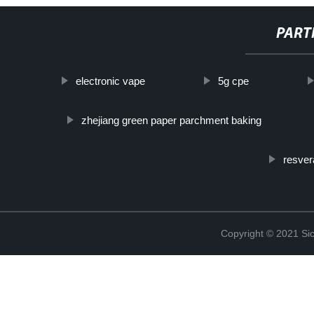
PART
electronic vape
5g cpe
zhejiang green paper parchment baking
resver
Copyright © 2021 Sic