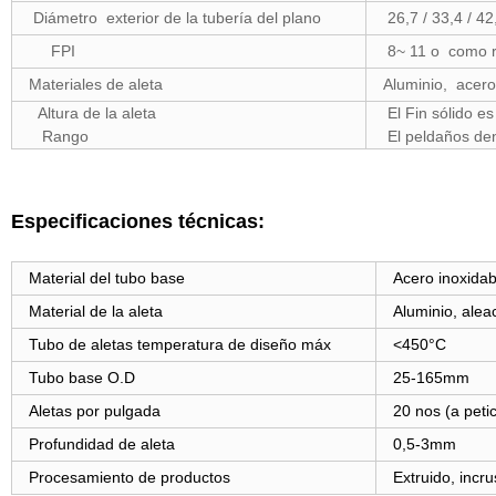
Diámetro exterior de la tubería del plano
26,7 / 33,4 / 42
FPI
8~ 11 o como re
Materiales de aleta
Aluminio, acero
Altura de la aleta
El Fin sólido e
Rango
El peldaños de
Especificaciones técnicas:
Material del tubo base
Acero inoxidab
Material de la aleta
Aluminio, alea
Tubo de aletas temperatura de diseño máx
<450°C
Tubo base O.D
25-165mm
Aletas por pulgada
20 nos (a petic
Profundidad de aleta
0,5-3mm
Procesamiento de productos
Extruido, incr