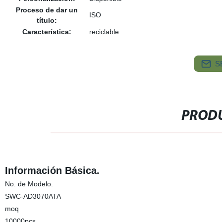
Proceso de dar un
ISO
título:
Característica:
reciclable
S
PRODU
Información Básica.
No. de Modelo.
SWC-AD3070ATA
moq
10000pcs