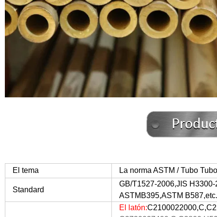
El tema
La norma ASTM / Tubo Tubo de
GB/T1527-2006,JIS H330
Standard
ASTMB395,ASTM B587,
etc
El latón:
C2100022000,C,C2