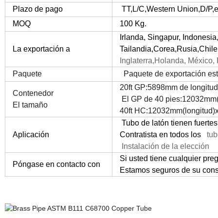
Plazo de pago
TT,L/C,Western Union,D/P,e
MOQ
100 Kg.
Irlanda, Singapur, Indonesia
La exportación a
Tailandia,
Corea,Rusia,Chile
Inglaterra,Holanda,
México, P
Paquete
Paquete de exportación está
20ft GP:5898mm de longitu
Contenedor
El GP de 40 pies:12032mm
El tamaño
40ft HC:12032mm(longitud
Tubo de latón tienen fuerte
Aplicación
Contratista en todos los
tub
Instalación de la elección
Si usted tiene cualquier pr
Póngase en contacto con
Estamos seguros de su consul