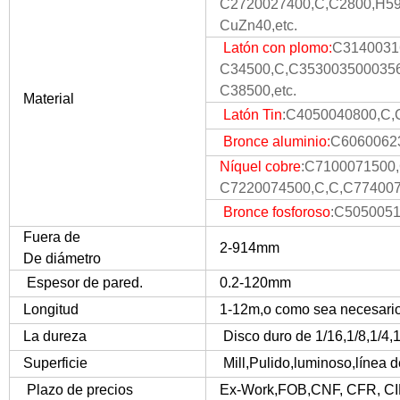
C2720027400,C,C2800,
H59
CuZn40,etc.
Latón con plomo:
C3140031
C34500,C,C3530035000356
C38500,etc.
Material
Latón Tin
:
C4050040800,C,C
Bronce aluminio:
C60600623
Níquel cobre
:C7100071500
C7220074500,C,C,C7740075
Bronce fosforoso
:C5050051
Fuera de
2-914mm
De diámetro
Espesor de pared.
0.2-120mm
Longitud
1-12m,o como sea necesari
La dureza
Disco duro de 1/16,1/8,1/4,
Superficie
Mill,Pulido,luminoso,línea de
Plazo de precios
Ex-Work,FOB,CNF, CFR, CI