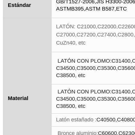
GB/T1527-2006,JIS H3300-20
Estándar
ASTMB395,ASTM B587,
ETC
LATÓN: C21000,C22000,C2260
C27000,C27200,C27400,C2800
CuZn40, etc
LATÓN CON PLOMO:
C31400,C
C34500,C35000,C35300,C3560
C38500, etc
LATÓN CON PLOMO:
C31400,C
Material
C34500,C35000,C35300,C3560
C38500, etc
Latón estañado
:
C40500,C40800
Bronce aluminio:
C60600,C6230