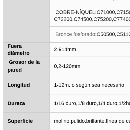
COBRE-NÍQUEL
:C71000,C715
C72200,C74500,C75200,C7740
Bronce fosforado
:C50500,C511
Fuera
2-914mm
diámetro
Grosor de la
0,2-120mm
pared
Longitud
1-12m, o según sea necesario
Dureza
1/16 duro,1/8 duro,1/4 duro,1/2
Superficie
molino,pulido,brillante,línea de c