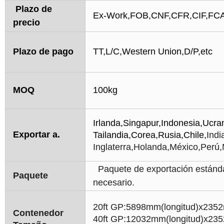
Plazo de
Ex-Work,FOB,CNF,CFR,CIF,FC
precio
Plazo de pago
TT,L/C,Western Union,D/P,etc
MOQ
100kg
Irlanda,Singapur,Indonesia,Ucra
Exportar a.
Tailandia,
Corea,Rusia,Chile,
Indi
Inglaterra,Holanda,
México,Perú,M
Paquete de exportación estándar
Paquete
necesario.
20ft GP:5898mm(longitud)x235
Contenedor
40ft GP:12032mm(longitud)x23