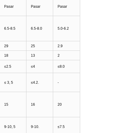
Pasar
Pasar
Pasar
6.5-8.5
6.5-8.0
5.0-6.2
29
25
2.9
18
13
2
≤2.5
≤4
≤8.0
≤ 3, 5
≤4.2.
-
15
16
20
9-10, 5
9-10.
≤7.5