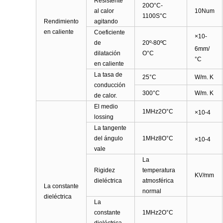
Resistente
20O°C-
al calor
10Num
1100S°C
Rendimiento
agitando
en caliente
Coeficiente
×10-
de
20º-80ºC
6
mm/
dilatación
O°C
°C
en caliente
La tasa de
25°C
W/m. K
conducción
300°C
W/m. K
de calor.
El medio
1MHz2O°C
×10-4
lossing
La tangente
del ángulo
1MHz8O°C
×10-4
vale
La
Rigidez
temperatura
KV/mm
dieléctrica
atmosférica
La constante
normal
dieléctrica
La
constante
1MHz2O°C