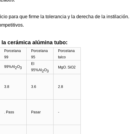
icio para que firme la tolerancia y la derecha de la instilación.
ompetitivos.
e la cerámica alúmina tubo:
Porcelana
Porcelana
Porcelana
99
95
talco
El
99%Al
O
MgO. SiO2
2
3
95%Al
O
2
3
3.8
3.6
2.8
. Pass
Pasar
-