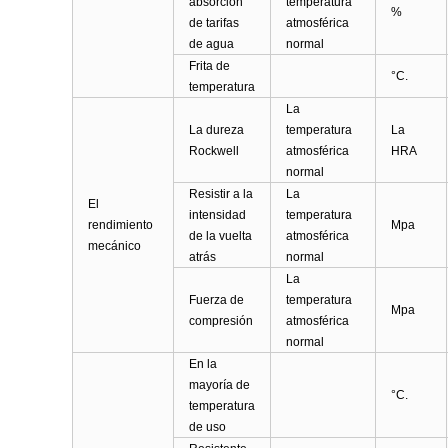
absorción
temperatura
%
de tarifas
atmosférica
de agua
normal
Frita de
°C.
temperatura
La
La dureza
temperatura
La
Rockwell
atmosférica
HRA
normal
Resistir a la
La
El
intensidad
temperatura
rendimiento
Mpa
de la vuelta
atmosférica
mecánico
atrás
normal
La
Fuerza de
temperatura
Mpa
compresión
atmosférica
normal
En la
mayoría de
°C.
temperatura
de uso