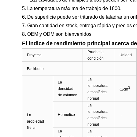
5. La temperatura máxima de trabajo de 1800.
6. De superficie puede ser triturado de taladrar un orif
7. Gran cantidad en stock, entrega rápida y precios c
8. OEM y ODM son bienvenidos
El índice de rendimiento principal acerca d
Pruebe la
Proyecto
Unidad
condición
Backbone
La
La
temperatura
3
densidad
G/cm
atmosférica
de volumen
normal
La
temperatura
Hermético
.
La
atmosférica
propiedad
normal
física
La
La