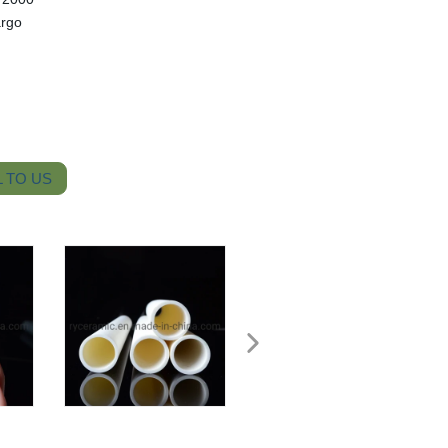
argo
 TO US