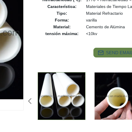
Característica:
Materiales de Tiempo L
Tipo:
Material Refractario
Forma:
varilla
Material:
Cemento de Alúmina
tensión máxima:
<10kv
SEND EMAIL