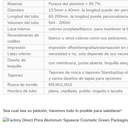
Material
Pureza del aluminio > 99,7%.
Diámetro
13,5mm a 40mm, la longitud puede ser per
Longitud del tubo
60-200mm, la longitud puede personalizarse
Volumen del tubo
5ml - 200ml
Laca interna
colores oro/plata/blanco, para mantener la b
Revestimiento de
blanco u otros colores como sus peticiones,
rodillos
Impresión
impresión offset/serigrafía/estampación en c
Látex inferior
necesidad o no, solo depende de sus nece
Diseño de
con membrana, punta abierta, boquilla alarg
boquilla
Tapones de rosca o tapones Standup(top-sli
Tapones
y varios diseños de tapas para opciones
Rosca de tornillo
M9,M11,M15
Hombro de tubo
plana, cepillada, pulida, ringada o lacada
Sea cual sea su petición, haremos todo lo posible para satisfacer!